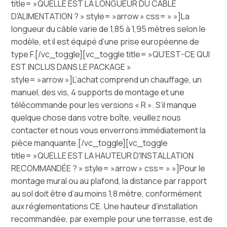
title= »QUELLE EST LA LONGUEUR DU CÂBLE
D'ALIMENTATION ? » style= »arrow » css= » »]La
longueur du câble varie de 1,85 à 1,95 mètres selon le
modèle, et il est équipé d’une prise européenne de
type F.[/vc_toggle][vc_toggle title= »QU'EST-CE QUI
EST INCLUS DANS LE PACKAGE »
style= »arrow »]L’achat comprend un chauffage, un
manuel, des vis, 4 supports de montage et une
télécommande pour les versions « R ». S’il manque
quelque chose dans votre boîte, veuillez nous
contacter et nous vous enverrons immédiatement la
pièce manquante.[/vc_toggle][vc_toggle
title= »QUELLE EST LA HAUTEUR D'INSTALLATION
RECOMMANDÉE ? » style= »arrow » css= » »]Pour le
montage mural ou au plafond, la distance par rapport
au sol doit être d’au moins 1,8 mètre, conformément
aux réglementations CE. Une hauteur d’installation
recommandée, par exemple pour une terrasse, est de