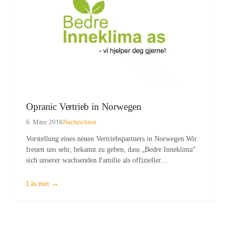
Opranic Vertrieb in Norwegen
6. März 2016
Nachrichten
Vorstellung eines neuen Vertriebspartners in Norwegen Wir
freuen uns sehr, bekannt zu geben, dass „Bedre Inneklima“
sich unserer wachsenden Familie als offizieller
Vertriebspartner für Opranic-Produkte in Norwegen
angeschlossen hat. Diese Zusammenarbeit unterstreicht unser
Engagement, sicherzustellen, dass unsere hochwertigen
Produkte jeden…