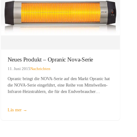
Neues Produkt – Opranic Nova-Serie
11. Juni 2015
Nachrichten
Opranic bringt die NOVA-Serie auf den Markt Opranic hat
die NOVA-Serie eingeführt, eine Reihe von Mittelwellen-
Infrarot-Heizstrahlern, die für den Endverbraucher
konzipiert wurden. Diese Serie, benannt Nova, umfasst vier
Modelle mit Leistungsstärken von 1400 W bis 2300 W,
jeweils ausgestattet mit…