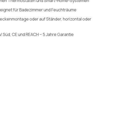
ernen Thermostaten und Smart-Home-Systemen
 geeignet für Badezimmer und Feuchträume
Deckenmontage oder auf Ständer, horizontal oder
ÜV Süd, CE und REACH – 5 Jahre Garantie