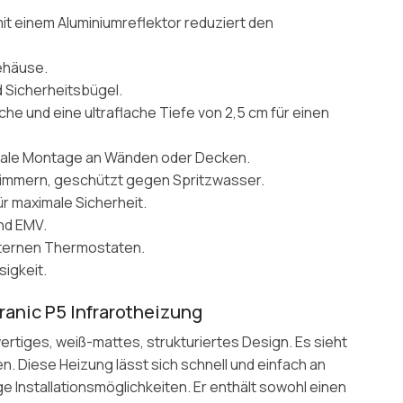
mit einem Aluminiumreflektor reduziert den
ehäuse.
 Sicherheitsbügel.
e und eine ultraflache Tiefe von 2,5 cm für einen
ikale Montage an Wänden oder Decken.
ezimmern, geschützt gegen Spritzwasser.
r maximale Sicherheit.
nd EMV.
xternen Thermostaten.
sigkeit.
anic P5 Infrarotheizung
ertiges, weiß-mattes, strukturiertes Design. Es sieht
en. Diese Heizung lässt sich schnell und einfach an
 Installationsmöglichkeiten. Er enthält sowohl einen