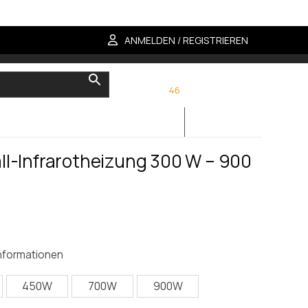
ANMELDEN / REGISTRIEREN
KUNDENDIENST
46
8 559 203 60
l-Infrarotheizung 300 W – 900
panne:
informationen
450W
700W
900W