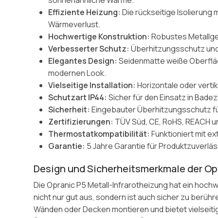
Effiziente Heizung:
Die rückseitige Isolierung 
Wärmeverlust.
Hochwertige Konstruktion:
Robustes Metallg
Verbesserter Schutz:
Überhitzungsschutz und
Elegantes Design:
Seidenmatte weiße Oberfläch
modernen Look.
Vielseitige Installation:
Horizontale oder vert
Schutzart IP44:
Sicher für den Einsatz in Bad
Sicherheit:
Eingebauter Überhitzungsschutz fü
Zertifizierungen:
TÜV Süd, CE, RoHS, REACH u
Thermostatkompatibilität:
Funktioniert mit e
Garantie:
5 Jahre Garantie für Produktzuverläs
Design und Sicherheitsmerkmale der Opr
Die Opranic P5 Metall-Infrarotheizung hat ein hochw
nicht nur gut aus, sondern ist auch sicher zu berühr
Wänden oder Decken montieren und bietet vielseitige