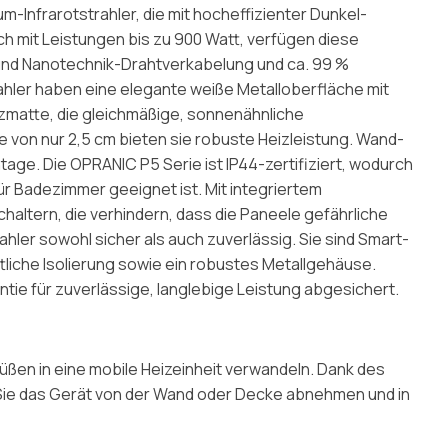
m-Infrarotstrahler, die mit hocheffizienter Dunkel-
ich mit Leistungen bis zu 900 Watt, verfügen diese
- und Nanotechnik-Drahtverkabelung und ca. 99 %
rahler haben eine elegante weiße Metalloberfläche mit
zmatte, die gleichmäßige, sonnenähnliche
e von nur 2,5 cm bieten sie robuste Heizleistung. Wand-
ge. Die OPRANIC P5 Serie ist IP44-zertifiziert, wodurch
ür Badezimmer geeignet ist. Mit integriertem
altern, die verhindern, dass die Paneele gefährliche
ahler sowohl sicher als auch zuverlässig. Sie sind Smart-
liche Isolierung sowie ein robustes Metallgehäuse.
tie für zuverlässige, langlebige Leistung abgesichert.
üßen in eine mobile Heizeinheit verwandeln. Dank des
e das Gerät von der Wand oder Decke abnehmen und in