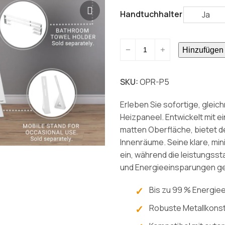
Handtuchhalter
Ja
OPRANIC
Hinzufügen
P5
Metall-
Infrarotheizung
SKU:
OPR-P5
300
W
Erleben Sie sofortige, glei
-
Heizpaneel. Entwickelt mit 
900
matten Oberfläche, bietet de
W
Innenräume. Seine klare, min
Menge
ein, während die leistungss
und Energieeinsparungen ge
Bis zu 99 % Energiee
Robuste Metallkonst