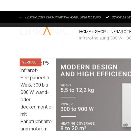
Skip
KOSTENLOSER VERSAND BEI EINKÄUFEN ÜBER 150 EURO
SCHNELLE LIE
to
content
HOME
»
SHOP
»
INFRAROT
Infrarotheizung 300 W – 9
ALLE PRODUKTE
ÜBER INFRAROTWÄRME
VERKAUF