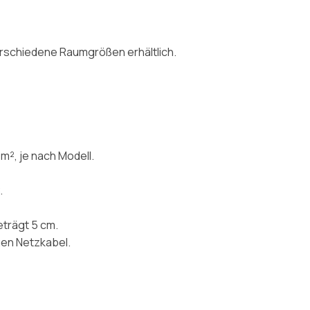
erschiedene Raumgrößen erhältlich.
m², je nach Modell.
.
eträgt 5 cm.
gen Netzkabel.