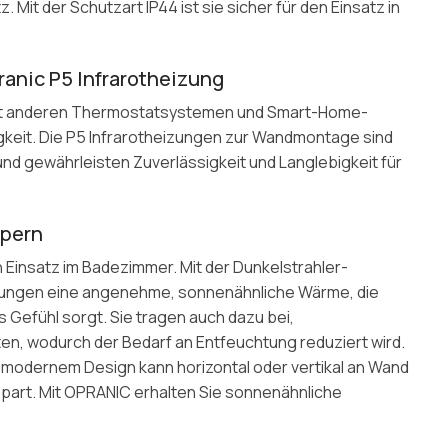
it der Schutzart IP44 ist sie sicher für den Einsatz in
ranic P5 Infrarotheizung
t mit anderen Thermostatsystemen und Smart-Home-
gkeit. Die P5 Infrarotheizungen zur Wandmontage sind
und gewährleisten Zuverlässigkeit und Langlebigkeit für
rpern
 Einsatz im Badezimmer. Mit der Dunkelstrahler-
eizungen eine angenehme, sonnenähnliche Wärme, die
es Gefühl sorgt. Sie tragen auch dazu bei,
n, wodurch der Bedarf an Entfeuchtung reduziert wird.
nd modernem Design kann horizontal oder vertikal an Wand
spart. Mit OPRANIC erhalten Sie sonnenähnliche