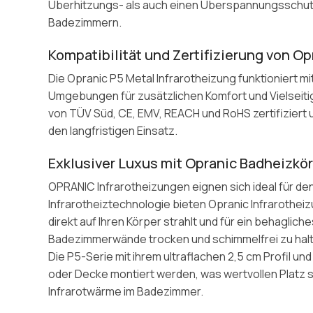
Überhitzungs- als auch einen Überspannungsschutz. M
Badezimmern.
Kompatibilität und Zertifizierung von Op
Die Opranic P5 Metal Infrarotheizung funktionier
Umgebungen für zusätzlichen Komfort und Vielseiti
von TÜV Süd, CE, EMV, REACH und RoHS zertifiziert 
den langfristigen Einsatz.
Exklusiver Luxus mit Opranic Badheizkö
OPRANIC Infrarotheizungen eignen sich ideal für den
Infrarotheiztechnologie bieten Opranic Infraroth
direkt auf Ihren Körper strahlt und für ein behaglich
Badezimmerwände trocken und schimmelfrei zu halte
Die P5-Serie mit ihrem ultraflachen 2,5 cm Profil u
oder Decke montiert werden, was wertvollen Platz 
Infrarotwärme im Badezimmer.