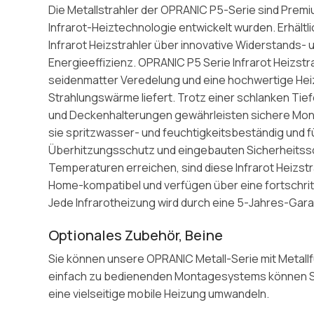
Die Metallstrahler der OPRANIC P5-Serie sind Premiu
Infrarot-Heiztechnologie entwickelt wurden. Erhältl
Infrarot Heizstrahler über innovative Widerstands
Energieeffizienz. OPRANIC P5 Serie Infrarot Heizst
seidenmatter Veredelung und eine hochwertige Hei
Strahlungswärme liefert. Trotz einer schlanken Tief
und Deckenhalterungen gewährleisten sichere Monta
sie spritzwasser- und feuchtigkeitsbeständig und f
Überhitzungsschutz und eingebauten Sicherheitssch
Temperaturen erreichen, sind diese Infrarot Heizstr
Home-kompatibel und verfügen über eine fortschritt
Jede Infrarotheizung wird durch eine 5-Jahres-Garan
Optionales Zubehör, Beine
Sie können unsere OPRANIC Metall-Serie mit Metallf
einfach zu bedienenden Montagesystems können Si
eine vielseitige mobile Heizung umwandeln.