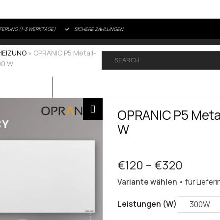
FERUNG (1-3 WERKTAGE)
SICHERE ZAHLUNGEN
HEIZUNG
»
OPRANIC P5 Metall-
00 W
RATGEBER
FAQ
OPRANIC P5 Metal
W
Preiss
€
120
–
€
320
€120
Variante wählen
• für Liefer
bis
€320
Leistungen (W)
300W