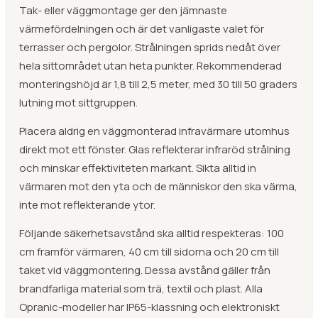
Tak- eller väggmontage ger den jämnaste
värmefördelningen och är det vanligaste valet för
terrasser och pergolor. Strålningen sprids nedåt över
hela sittområdet utan heta punkter. Rekommenderad
monteringshöjd är 1,8 till 2,5 meter, med 30 till 50 graders
lutning mot sittgruppen.
Placera aldrig en väggmonterad infravärmare utomhus
direkt mot ett fönster. Glas reflekterar infraröd strålning
och minskar effektiviteten markant. Sikta alltid in
värmaren mot den yta och de människor den ska värma,
inte mot reflekterande ytor.
Följande säkerhetsavstånd ska alltid respekteras: 100
cm framför värmaren, 40 cm till sidorna och 20 cm till
taket vid väggmontering. Dessa avstånd gäller från
brandfarliga material som trä, textil och plast. Alla
Opranic-modeller har IP65-klassning och elektroniskt