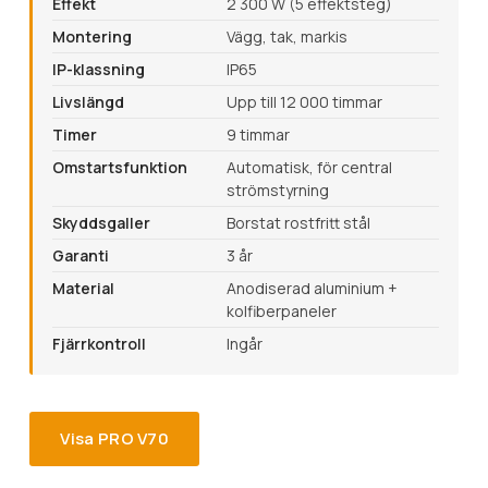
Effekt
2 300 W (5 effektsteg)
Montering
Vägg, tak, markis
IP-klassning
IP65
Livslängd
Upp till 12 000 timmar
Timer
9 timmar
Omstartsfunktion
Automatisk, för central
strömstyrning
Skyddsgaller
Borstat rostfritt stål
Garanti
3 år
Material
Anodiserad aluminium +
kolfiberpaneler
Fjärrkontroll
Ingår
Visa PRO V70