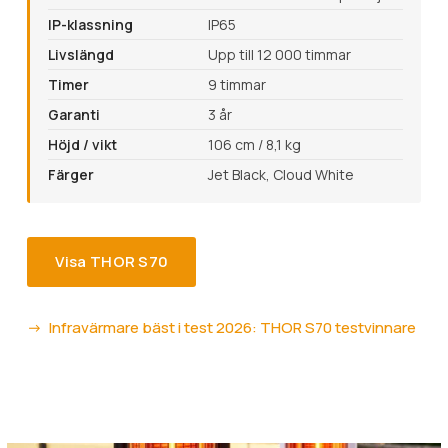
IP-klassning
IP65
Livslängd
Upp till 12 000 timmar
Timer
9 timmar
Garanti
3 år
Höjd / vikt
106 cm / 8,1 kg
Färger
Jet Black, Cloud White
Visa THOR S70
Infravärmare bäst i test 2026: THOR S70 testvinnare