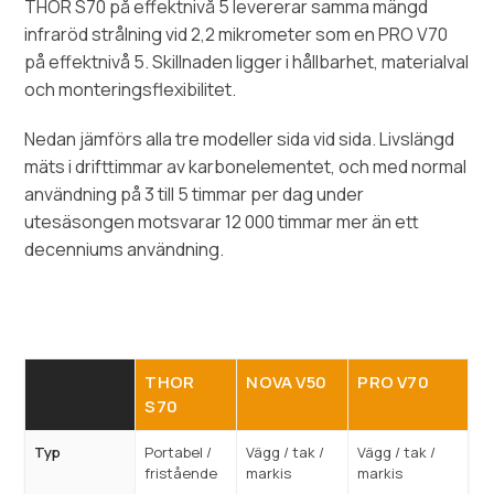
THOR S70 på effektnivå 5 levererar samma mängd
infraröd strålning vid 2,2 mikrometer som en PRO V70
på effektnivå 5. Skillnaden ligger i hållbarhet, materialval
och monteringsflexibilitet.
Nedan jämförs alla tre modeller sida vid sida. Livslängd
mäts i drifttimmar av karbonelementet, och med normal
användning på 3 till 5 timmar per dag under
utesäsongen motsvarar 12 000 timmar mer än ett
decenniums användning.
THOR
NOVA V50
PRO V70
S70
Typ
Portabel /
Vägg / tak /
Vägg / tak /
fristående
markis
markis