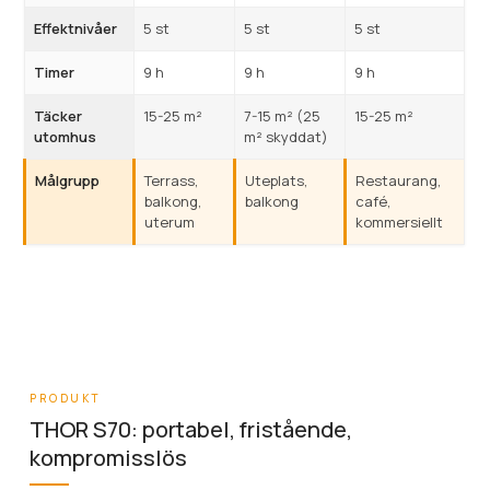
Effektnivåer
5 st
5 st
5 st
Timer
9 h
9 h
9 h
Täcker
15-25 m²
7-15 m² (25
15-25 m²
utomhus
m² skyddat)
Målgrupp
Terrass,
Uteplats,
Restaurang,
balkong,
balkong
café,
uterum
kommersiellt
PRODUKT
THOR S70: portabel, fristående,
kompromisslös