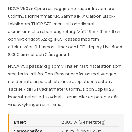
NOVA V50 är Opranics väggmonterade infravärmare
utomhus för hemmabruk. Samma IR-X Carbon Black-
teknik som THOR S70, men i ett anodiserat
aluminiumhölje i champagnefärg. Mått 19,5 x 91,5 x 9 cm
och vikt endast 3,2 kg. IP65-klassad med fem
effektnivåer, 9-timmars timer och LCD-display. Livslängd
8 000 timmar och 2 års garanti.
NOVA V50 passar dig som vill ha en fast installation som
smälter in i miljön. Den försvinner nästan mot väggen
när den inte är på och stör inte uteplatsens estetik.
Täcker 7 till 15 kvadratmeter utomhus och upp till 25
kvadratmeter i ett skyddat uterum eller en pergola där
vindavkylningen är minimal.
Effekt
2 300 W (5 effektsteg)
Värmeområde
7-15 m² (upp till 25 m²