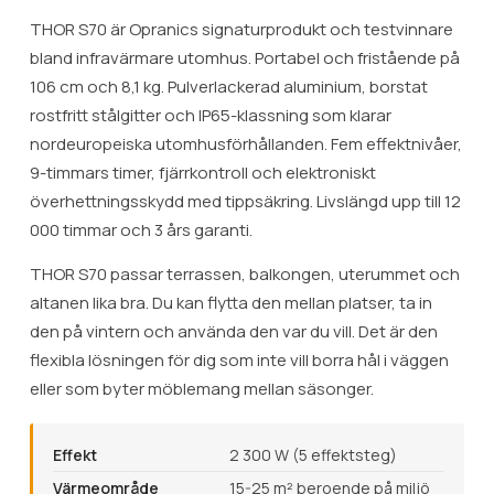
THOR S70 är Opranics signaturprodukt och testvinnare
bland infravärmare utomhus. Portabel och fristående på
106 cm och 8,1 kg. Pulverlackerad aluminium, borstat
rostfritt stålgitter och IP65-klassning som klarar
nordeuropeiska utomhusförhållanden. Fem effektnivåer,
9-timmars timer, fjärrkontroll och elektroniskt
överhettningsskydd med tippsäkring. Livslängd upp till 12
000 timmar och 3 års garanti.
THOR S70 passar terrassen, balkongen, uterummet och
altanen lika bra. Du kan flytta den mellan platser, ta in
den på vintern och använda den var du vill. Det är den
flexibla lösningen för dig som inte vill borra hål i väggen
eller som byter möblemang mellan säsonger.
Effekt
2 300 W (5 effektsteg)
Värmeområde
15-25 m² beroende på miljö