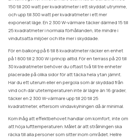
150 till 200 watt per kvadratmeter i ett skyddat utrymme,
och upp till 300 watt per kvadratmeter i ett mer
exponerat läge. En 2 300 W-värmare täcker därmed 15 till
25 kvadratmeter i normala förhållanden, lite mindre i
vindutsatta miljöer och lite mer i skyddade.
För en balkong på 6 till 8 kvadratmeter räcker en enhet
på 1 800 till 2 300 W i princip alltid. För en terrass på 20 till
30 kvadratmeter behöver du oftast två till tre enheter
placerade på olika sidor för att täcka hela ytan jämnt.
Har du ett uterum eller en pergola som är skyddad från
vind och där utetemperaturen inte är lägre än 16 grader,
täcker en 2 300 W-värmare upp till 20 till 25
kvadratmeter, eftersom vindavkylningen då är minimal.
Kom ihåg att effektbehovet handlar om komfort, inte om
att höja lufttemperaturen. Målet är att strålningen ska
räcka till alla personer som sitter inom området. Hellre