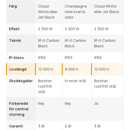
Färg
Cloud
Champagne
Cloud White
White eller
med svarta
eller Jet Black
Jet Black
sidor
Effekt
2 300 W
2 300 W
2 300 W
Teknik
IR-X Carbon
IR-X Carbon
IR-X Carbon
Black
Black
Black
IP-klass
IP65
IP65
IP65
Livslängd
12 000 h
8 000 h
12 000 h
Skyddsgaller
Borstat
Kromat stål
Borstat
rostfritt
rostfritt stål
stål
Förberedd
Nej
Nej
Ja
för central
styrning
Garanti
3 år
2 år
3 år