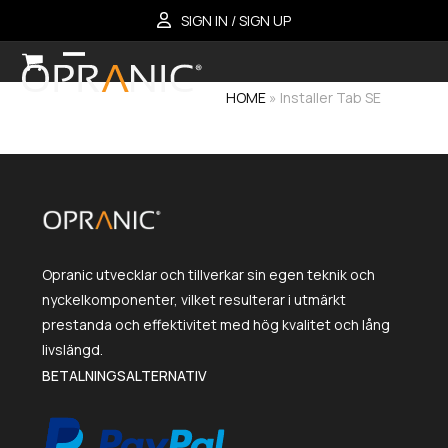
Skip
SIGN IN / SIGN UP
to
content
Open
Close
HOME
»
Installer Tab SE
mobile
mobile
menu
menu
Opranic utvecklar och tillverkar sin egen teknik och
nyckelkomponenter, vilket resulterar i utmärkt
prestanda och effektivitet med hög kvalitet och lång
livslängd.
BETALNINGSALTERNATIV